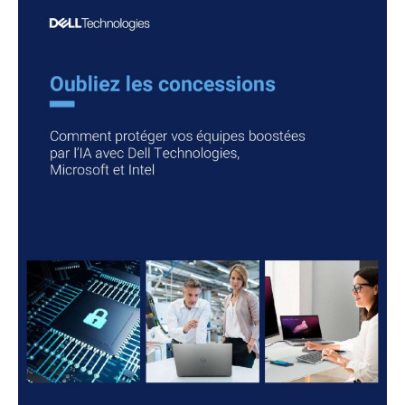
protéger
vos
équipes
boostées
par
l’IA
avec
Dell
Technologies,
Microsoft
et
Intel