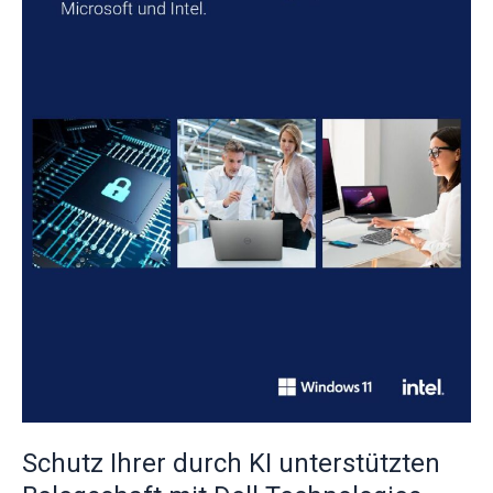
Technologies,
Microsoft
und
Intel
follow
Schutz Ihrer durch KI unterstützten