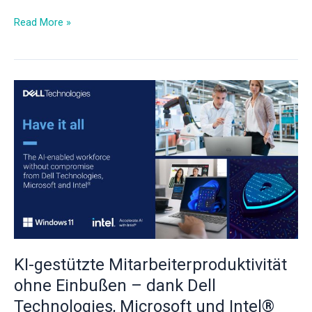
Read More »
KI-
gestützte
Mitarbeiterproduktivität
ohne
Einbußen
–
dank
Dell
Technologies,
Microsoft
und
KI-gestützte Mitarbeiterproduktivität
Intel®
ohne Einbußen – dank Dell
Technologies, Microsoft und Intel®