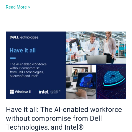
Read More »
Have
it
all:
The
AI-
enabled
workforce
without
compromise
from
Dell
Have it all: The AI-enabled workforce
Technologies,
and
without compromise from Dell
Intel®
Technologies, and Intel®