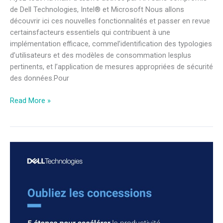
de Dell Technologies, Intel® et Microsoft Nous allons
découvrir ici ces nouvelles fonctionnalités et passer en revue
certainsfacteurs essentiels qui contribuent à une
implémentation efficace, commel’identification des typologies
d’utilisateurs et des modèles de consommation lesplus
pertinents, et l’application de mesures appropriées de sécurité
des données.Pour
Read More »
5
étapes
pour
accélérer
la
productivité
optimisée