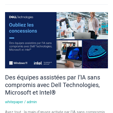
Des
équipes
assistées
par
l’IA
sans
compromis
avec
Dell
Technologies,
Microsoft
Des équipes assistées par l’IA sans
et
compromis avec Dell Technologies,
Intel®
Microsoft et Intel®
whitepaper
/
admin
Ayez tout : la main-d’œuvre activée par l’IA sans compromis