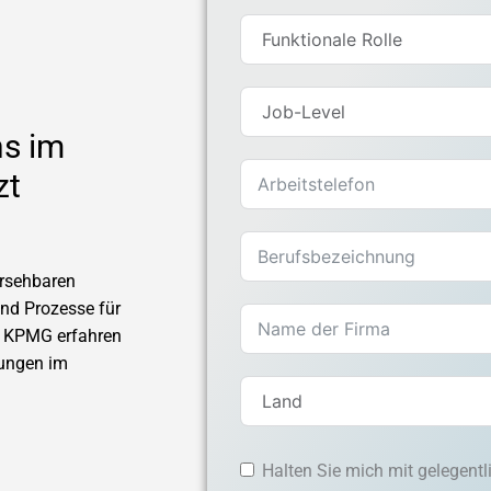
ns im
zt
ersehbaren
nd Prozesse für
d KPMG erfahren
dungen im
Halten Sie mich mit gelegent