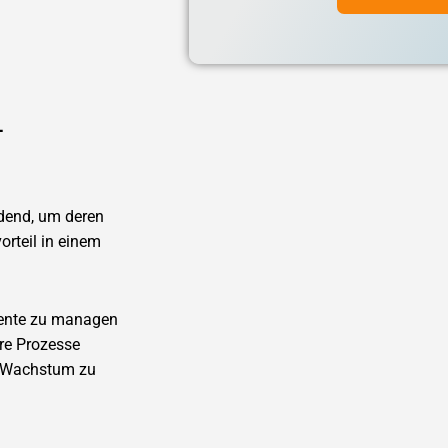
-
idend, um deren
rteil in einem
lente zu managen
re Prozesse
es Wachstum zu