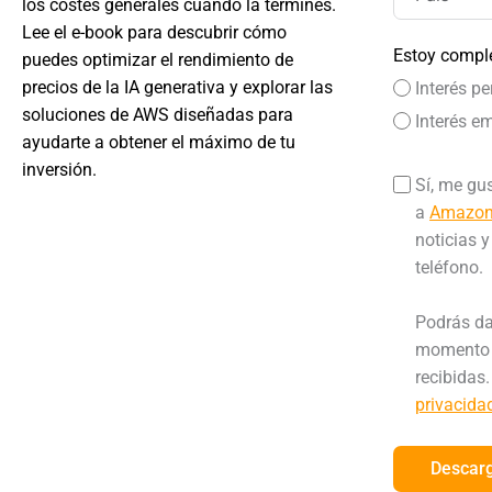
los costes generales cuando la termines.
Lee el e-book para descubrir cómo
Estoy comple
puedes optimizar el rendimiento de
precios de la IA generativa y explorar las
Interés p
soluciones de AWS diseñadas para
Interés e
ayudarte a obtener el máximo de tu
inversión.
Sí, me gu
a
Amazon
noticias 
teléfono.
Podrás dar
momento s
recibidas.
privacid
Descarg