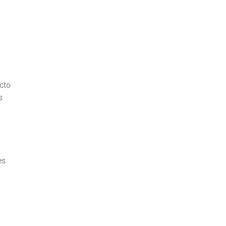
cto
s
o
es