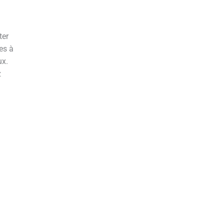
ter
es à
ux.
z