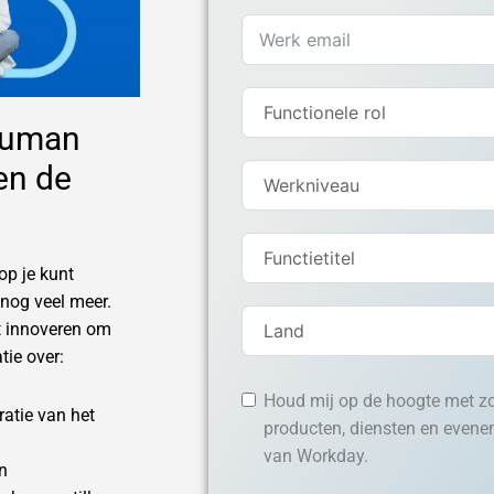
Human
en de
op je kunt
 nog veel meer.
nt innoveren om
ie over:
Houd mij op de hoogte met z
atie van het
producten, diensten en evene
van Workday.
n