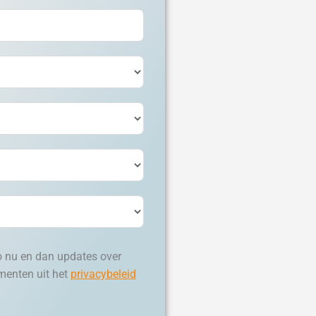
o nu en dan updates over
menten uit het
privacybeleid