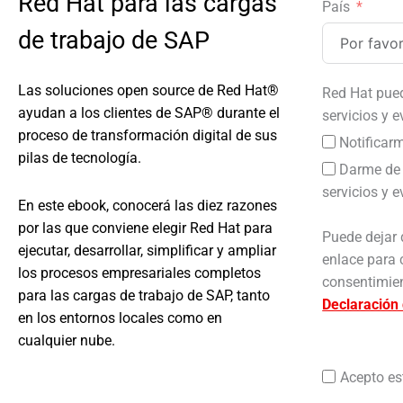
Red Hat para las cargas
País
de trabajo de SAP
Las soluciones open source de Red Hat®
Red Hat pued
ayudan a los clientes de SAP® durante el
servicios y e
proceso de transformación digital de sus
Notificarm
pilas de tecnología.
Darme de 
servicios y e
En este ebook, conocerá las diez razones
por las que conviene elegir Red Hat para
Puede dejar 
ejecutar, desarrollar, simplificar y ampliar
enlace para c
los procesos empresariales completos
consentimien
para las cargas de trabajo de SAP, tanto
Declaración 
en los entornos locales como en
cualquier nube.
Acepto es