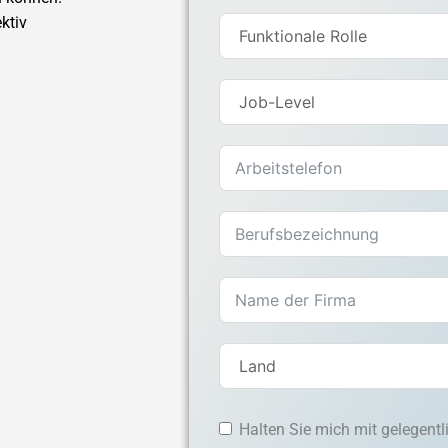
ktiv
Halten Sie mich mit gelegent