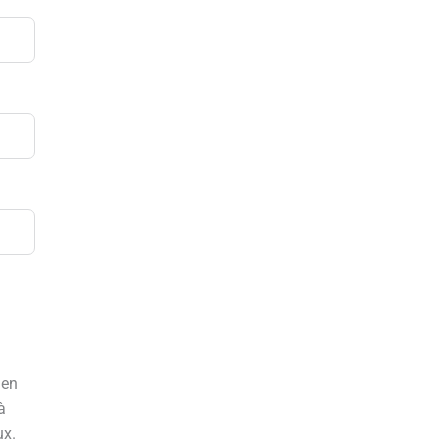
 en
à
ux.