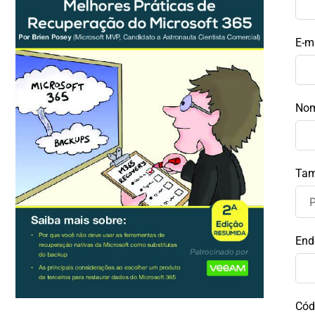
E-m
Nom
Tam
End
Cód