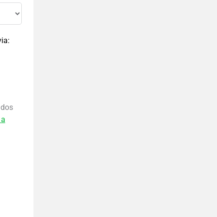
ia:
ados
 a